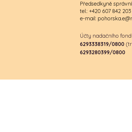
Předsedkyně správní 
tel.: +420 607 842 203
e-mail:
pohorska.e@n
Účty nadačního fond
6293338319/0800
(t
6293280399/0800