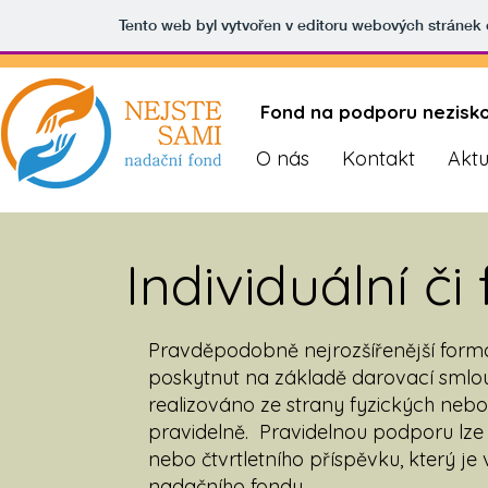
Tento web byl vytvořen v editoru webových stránek
Fond na podporu neziskov
O nás
Kontakt
Aktu
Individuální či
Pravděpodobně nejrozšířenější formo
poskytnut na základě darovací smlou
realizováno ze strany fyzických neb
pravidelně. Pravidelnou podporu lz
nebo čtvrtletního příspěvku, který je
nadačního fondu.